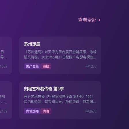
查看全部
0分钟
22集
8.1
苏州迷局
7日
《苏州迷局》以天津为舞台展开悬疑叙事，徐峥
执导，
镜头沉稳，2025年6月21日起国产电影电视剧
片源。
免费免费畅看22集·单集约41分钟。
15万
12万
国产合集
悬疑
12集
20集
7.2
归程宽窄巷传奇 第3季
杭州
高分内地热播《归程宽窄巷传奇 第3季》2024
博，
年内地热映，赵宝刚执导，孙俪领衔，畅看国产
全集畅
电影电视剧免费，1080P流畅在线，影剧双线一
21万
36万
内地热播
青春
站畅看。