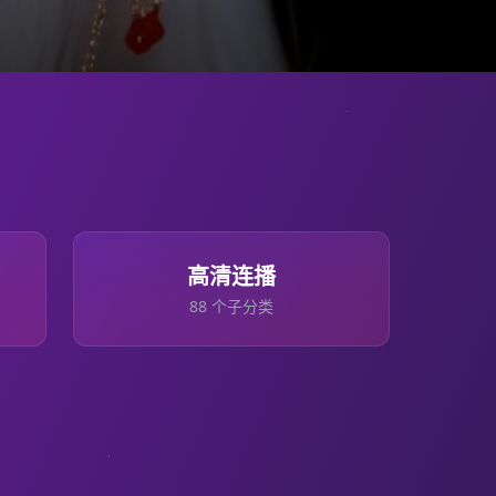
高清连播
88
个子分类