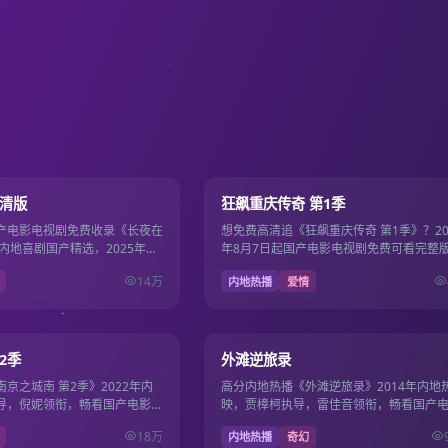
130分钟
9.5
高清版
狂飙重庆传奇 第1季
产电影电视剧免费收录《长夜在
想免费高清追《狂飙重庆传奇 第1季》？20
内地喜剧国产精选，2025年西
年8月7日起国产电影电视剧免费可看完整
阳，主演赵丽颖、刘昊然，
汪俊执导，肖战、成毅领衔，国产影视免
14万
内地热播
爱情
超清片源。
17集
9.5
2季
外滩逆旅录
京之城南 第2季》2022年内
高分内地热播《外滩逆旅录》2014年内地
导，倪妮领衔，畅看国产电影电
映，贾樟柯执导，雷佳音领衔，畅看国产
0P流畅在线，影剧双线一站畅
视剧免费，1080P流畅在线，影剧双线一
18万
内地热播
奇幻
看。