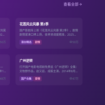
查看全部
15集
第13期
7.7
花莲风云风暴 第2季
，刘昊
国产影剧库上新《花莲风云风暴 第2季》，剧情
23
剧情紧凑口碑上扬，侯孝贤调度精准，2025年6
月8日起国产电影电视剧免费观看。
50万
50万
港台精选
剧情
30集
19集
9.7
广州逆转
——
打开国产电影电视剧免费追《广州逆转》全集：
年10
文牧野作品，赵又廷、成毅主演，2014年8月1
电视
日更新，国产影视免费高清连播不卡顿。
48万
47万
国产合集
爱情