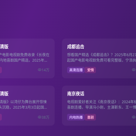
130分钟
12
8.2
高清版
成都追击
产电影电视剧免费收录《长夜在
想看国产精选《成都追击》？2025年6月2
内地喜剧国产精选，2025年西
起国产电影电视剧免费可看完整版，宁浩
阳，主演赵丽颖、刘昊然，
刘涛、杨幂领衔，国产影视免费同步超清
14万
高清连播
爱情
117分钟
8.7
高清版
南京夜话
高清版》以湾仔为舞台展开惊悚
电视剧爱好者关注《南京夜话》：2024年
沉稳，2025年3月3日起国产
喜剧连播，导演冯小刚，主演靳东、王一
费畅看117分钟。
2024年12月20日起国产电影电视剧免费
38万
内地热播
喜剧
看。