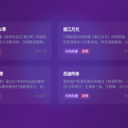
12集
8.5
2季
丽江月光
播《余烬在武汉 第2季》内地热
口碑剧情内地热播《丽江月光》内地热榜
令人印象深刻，文牧野调度精
然多场戏令人印象深刻，甲丹调度精准，20
月21日上线国产电影电视剧免
年4月25日上线国产电影电视剧免费。
51万
内地热播
剧情
37集
8.4
季
西湖传奇
2季》是2021年杭州出品的都市
喜欢国产影视的观众别错过《西湖传奇》
以都市题材打造剧情张力，刘昊
2015年发行，主演朱一龙、王鹤棣，2015
彩，2021年11月9日完整收
月25日更新，国产影视免费维护国产电影
48万
内地热播
剧情
剧免费片库日…