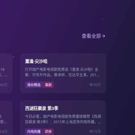
查看全部
15集
22集
9.5
重逢·尖沙咀
18
打开国产电影电视剧免费追《重逢·尖沙咀》全
版，
集：尔冬升作品，蔡卓妍、任达华主演，2013
费同步
年6月6日更新，国产影视免费高清连播不卡
40万
35万
港台精选
喜剧
顿。
12集
36集
9.4
西湖狂飙录 第3季
热
今日必看，国产电影电视剧免费重磅推荐《西湖
电影电
狂飙录 第3季》：2015年上海武侠内地热播，
站畅
导演费振翔，主演周也、杨幂，2015年9月15
9.4万
15万
内地热播
武侠
日上线国产…