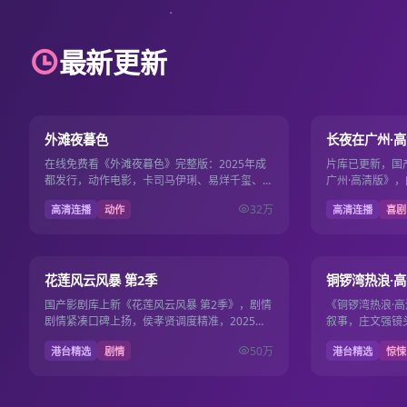
最新更新
101分钟
9.1
9.6
外滩夜暮色
长夜在广州·
在线免费看《外滩夜暮色》完整版：2025年成
片库已更新，国
都发行，动作电影，卡司马伊琍、易烊千玺、白
广州·高清版》，
百何，2025年12月1日更新，畅享国产电影电
安出品，导演路
32万
高清连播
动作
高清连播
喜剧
视剧免费流畅…
2025年10月5…
第13期
7.7
7.7
花莲风云风暴 第2季
铜锣湾热浪·
国产影剧库上新《花莲风云风暴 第2季》，剧情
《铜锣湾热浪·
剧情紧凑口碑上扬，侯孝贤调度精准，2025年6
叙事，庄文强镜头
月8日起国产电影电视剧免费观看。
电影电视剧免费免
50万
港台精选
剧情
港台精选
惊悚