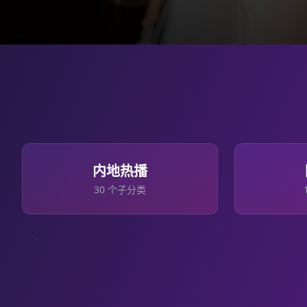
内地热播
30
个子分类