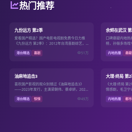
热门推荐
第2期
8.1
8.9
九份远方 第2季
余烬在武汉 第
爱看国产精选？国产电影电视剧免费今日力推
口碑悬疑内地热
《九份远方 第2季》：2012年台湾喜剧综艺，
榜，孙俪多场戏
时长更新至第2期·每期约40分钟。导演林书宇，
准，2012年2
51万
港台精选
喜剧
内地热播
悬疑
主演林依晨、…
费。
15集
7.5
8.3
油麻地追击3
大理·终局 第2
喜欢国产影视的观众别错过《油麻地追击3》
《大理·终局 第
——2023年发行，主演梁朝伟、蔡卓妍，2023
情感剧，毛卫宁
年2月14日更新，国产影视免费维护国产电影电
然、王一博演技出
49万
港台精选
惊悚
内地热播
都市
视剧免费片库…
录国产电…