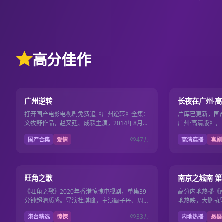
高分佳作
19集
9.7
9.6
广州逆转
长夜在广州·
打开国产电影电视剧免费追《广州逆转》全集：
片库已更新，国
文牧野作品，赵又廷、成毅主演，2014年8月1
广州·高清版》，
日更新，国产影视免费高清连播不卡顿。
安出品，导演路
47万
国产合集
爱情
高清连播
喜剧
2025年10月5…
39集
9.5
9.5
旺角之歌
南京之城南 第
《旺角之歌》2020年香港惊悚电视剧，单集39
高分内地热播《南
分钟超清质感。导演杜琪峰，主演甄子丹、周润
地热映，大鹏执
发，2020年10月21日收录国产电影电视剧免费
视剧免费，108
33万
港台精选
惊悚
内地热播
悬疑
片库。
看。